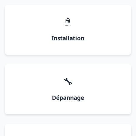
🚿
Installation
🔧
Dépannage