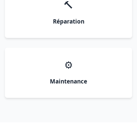
🔨
Réparation
⚙️
Maintenance