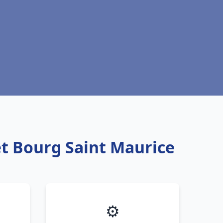
et Bourg Saint Maurice
⚙️