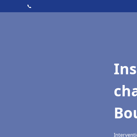
📞
In
cha
Bo
Intervent