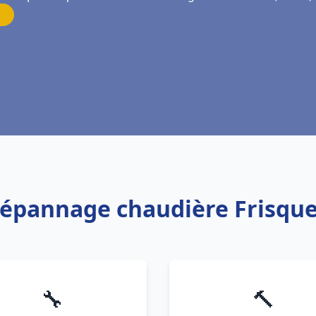
 Dépannage chaudière Frisqu
🔧
🔨