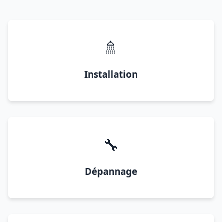
🚿
Installation
🔧
Dépannage