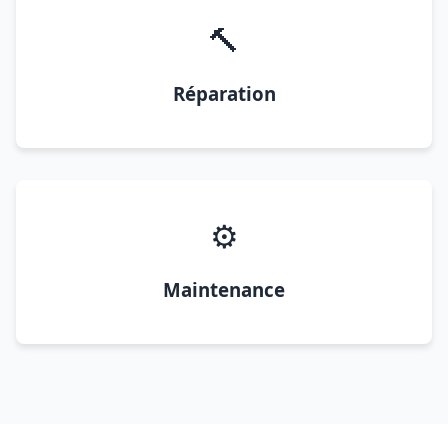
🔨
Réparation
⚙️
Maintenance