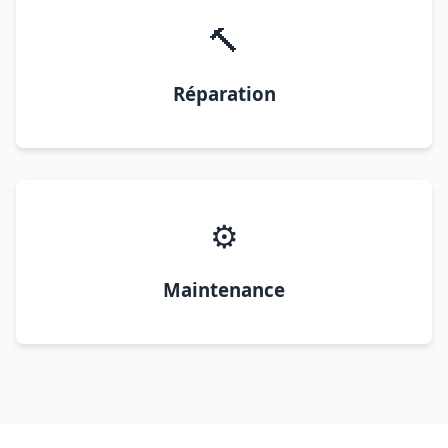
🔨
Réparation
⚙️
Maintenance