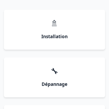
🚿
Installation
🔧
Dépannage