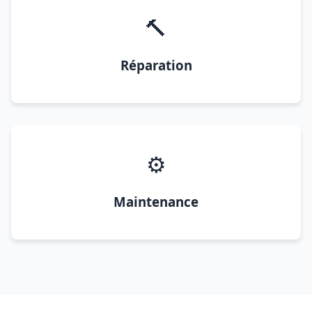
🔨
Réparation
⚙️
Maintenance