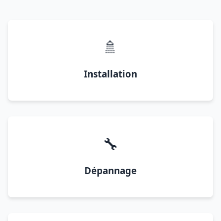
🚿
Installation
🔧
Dépannage