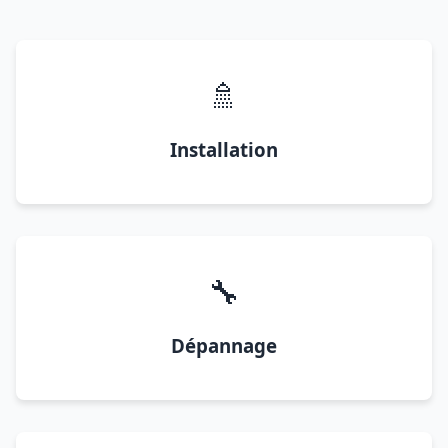
🚿
Installation
🔧
Dépannage