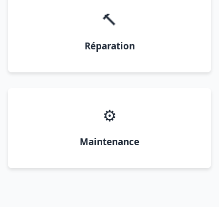
🔨
Réparation
⚙️
Maintenance