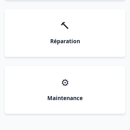
🔨
Réparation
⚙️
Maintenance