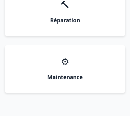
🔨
Réparation
⚙️
Maintenance