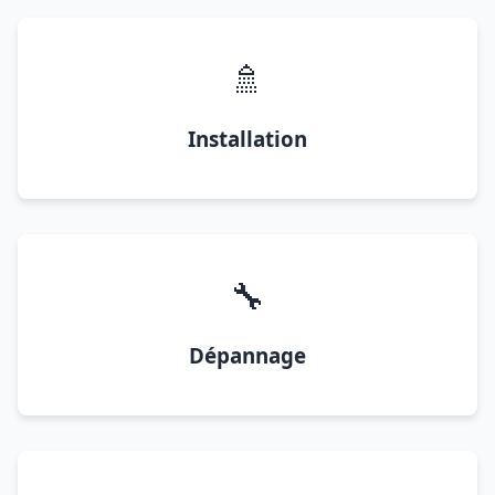
🚿
Installation
🔧
Dépannage