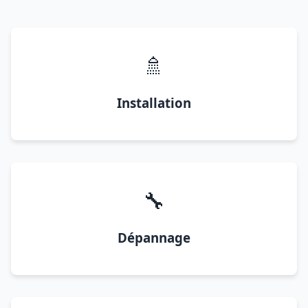
🚿
Installation
🔧
Dépannage