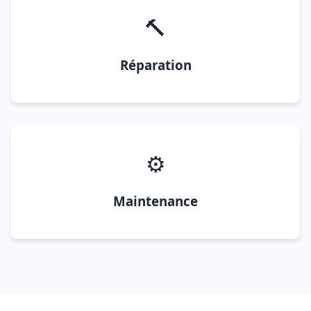
🔨
Réparation
⚙️
Maintenance