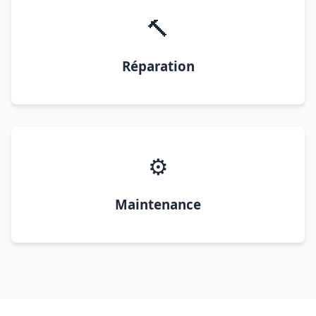
🔨
Réparation
⚙️
Maintenance