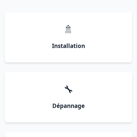
🚿
Installation
🔧
Dépannage