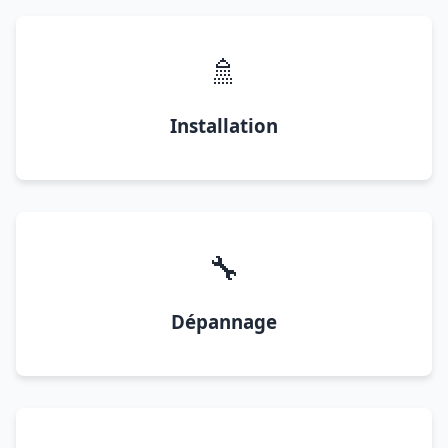
🚿
Installation
🔧
Dépannage