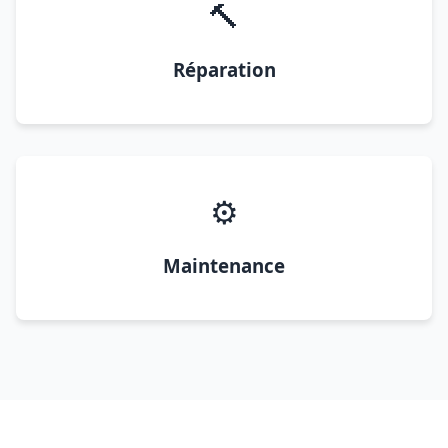
🔨
Réparation
⚙️
Maintenance