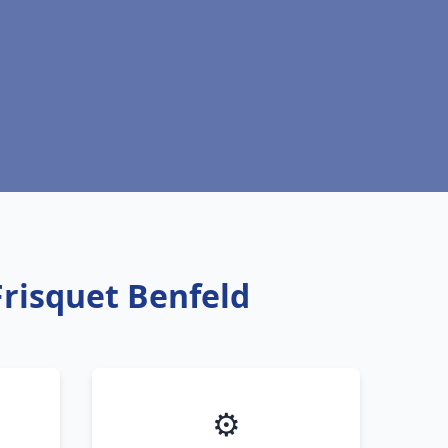
Frisquet Benfeld
⚙️