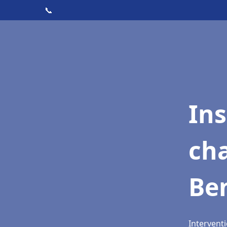
📞
In
cha
Be
Interventi