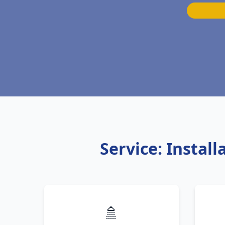
Service: Instal
🚿