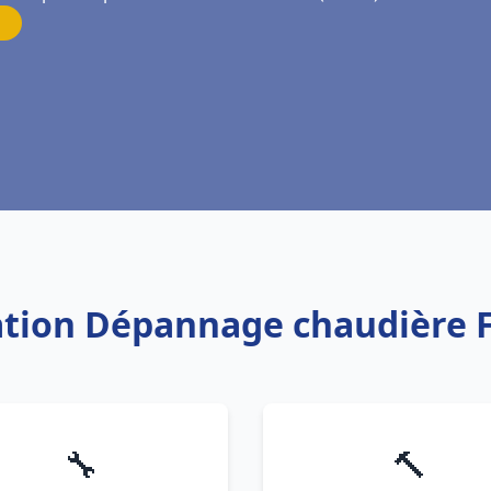
lation Dépannage chaudière 
🔧
🔨