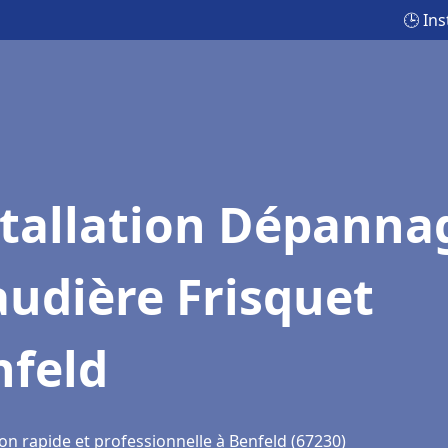
🕒 In
stallation Dépanna
udière Frisquet
nfeld
on rapide et professionnelle à Benfeld (67230)