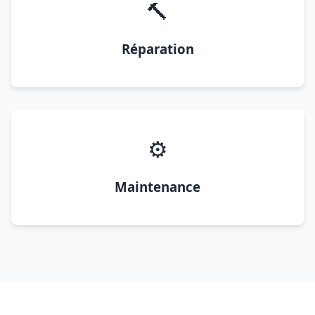
🔨
Réparation
⚙️
Maintenance