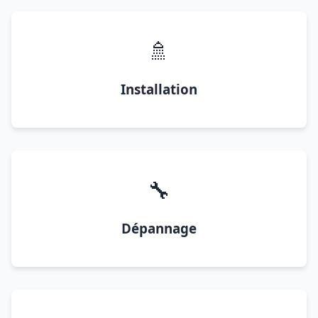
🚿
Installation
🔧
Dépannage