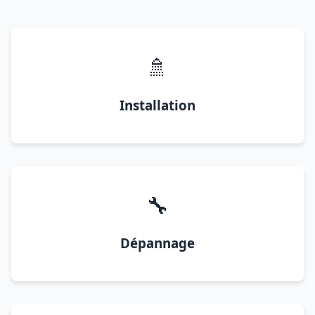
🚿
Installation
🔧
Dépannage