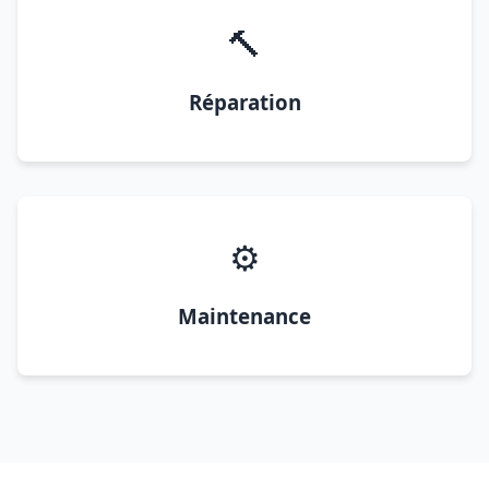
🔨
Réparation
⚙️
Maintenance