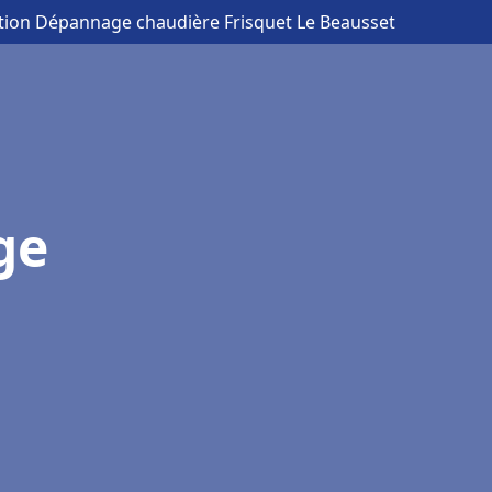
lation Dépannage chaudière Frisquet Le Beausset
ge