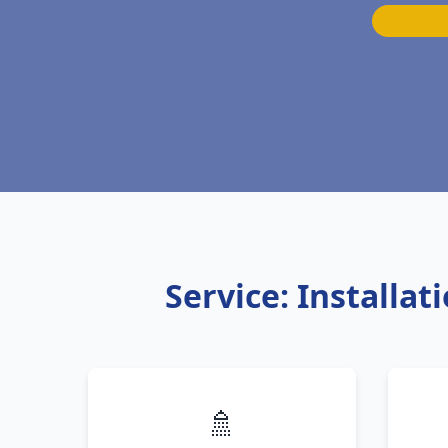
Service: Installa
🚿