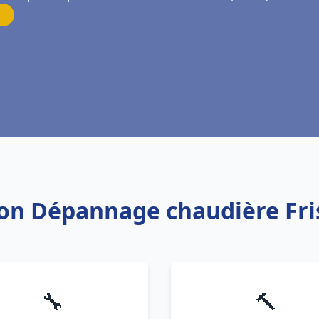
tion Dépannage chaudière Fr
🔧
🔨