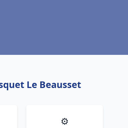
isquet Le Beausset
⚙️