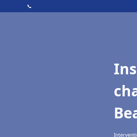
📞
In
cha
Be
Interventi