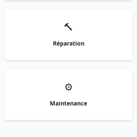
🔨
Réparation
⚙️
Maintenance