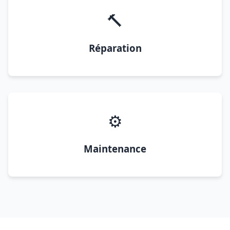
🔨
Réparation
⚙️
Maintenance