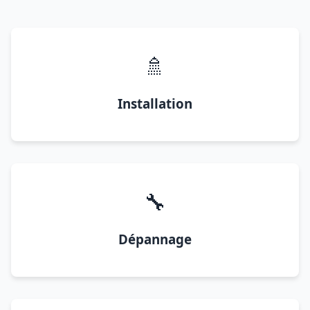
🚿
Installation
🔧
Dépannage