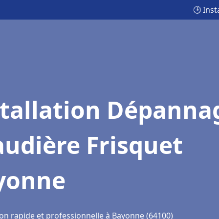
🕒 Ins
stallation Dépanna
udière Frisquet
yonne
ion rapide et professionnelle à Bayonne (64100)