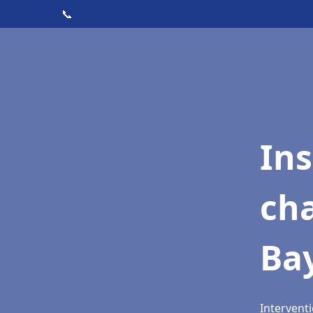
📞
In
cha
Ba
Intervent