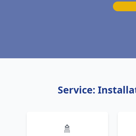
Service: Instal
🚿