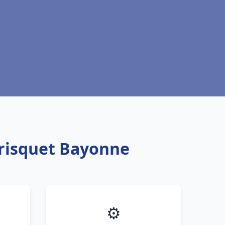
Frisquet Bayonne
⚙️