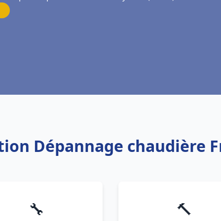
lation Dépannage chaudière 
🔧
🔨