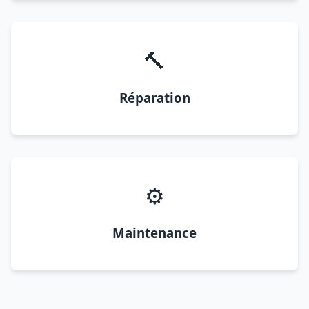
🔨
Réparation
⚙️
Maintenance