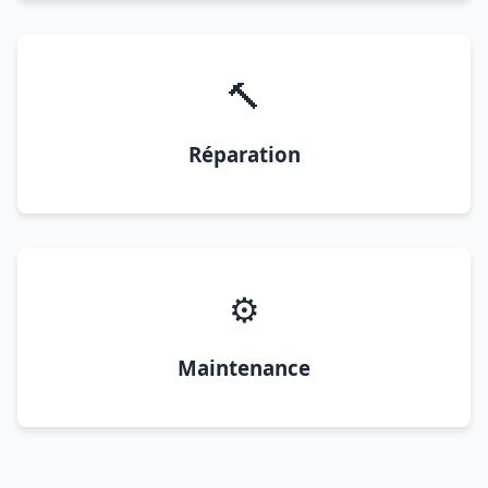
🔨
Réparation
⚙️
Maintenance