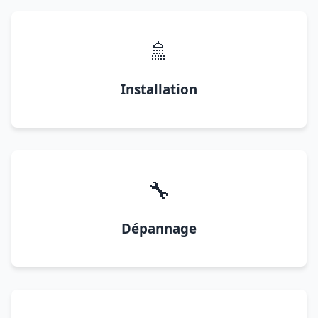
🚿
Installation
🔧
Dépannage