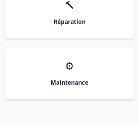
🔨
Réparation
⚙️
Maintenance