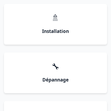
🚿
Installation
🔧
Dépannage