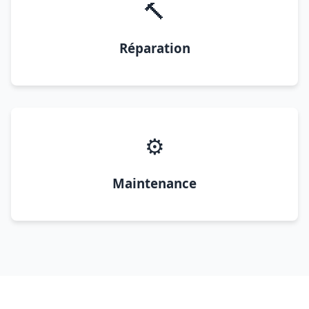
🔨
Réparation
⚙️
Maintenance