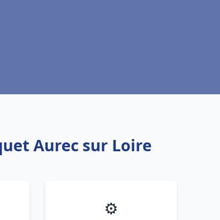
quet Aurec sur Loire
⚙️