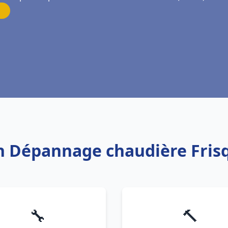
on Dépannage chaudière Fris
🔧
🔨