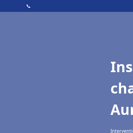
📞
In
cha
Aur
Interventi