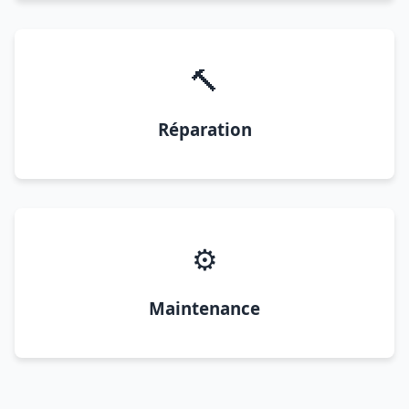
🔨
Réparation
⚙️
Maintenance