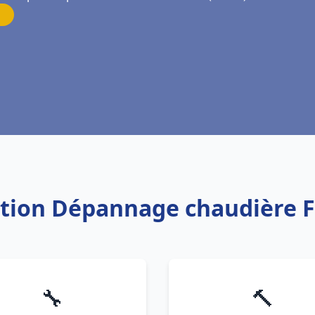
lation Dépannage chaudière 
🔧
🔨