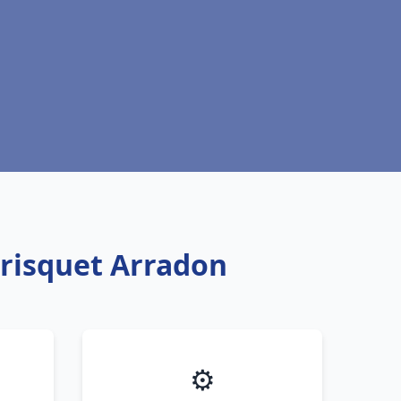
Frisquet Arradon
⚙️