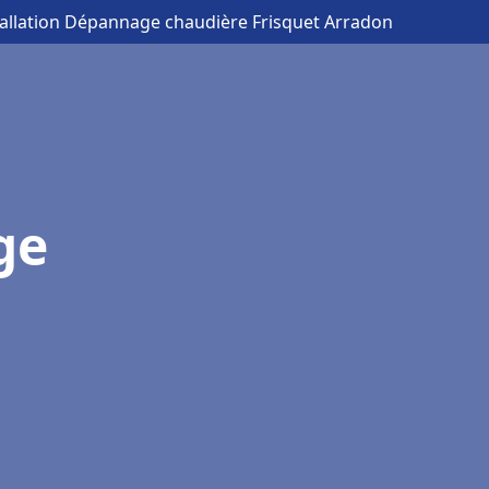
tallation Dépannage chaudière Frisquet Arradon
ge