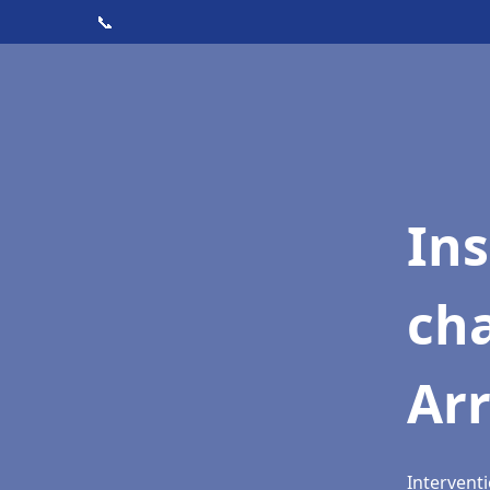
📞
In
cha
Ar
Intervent