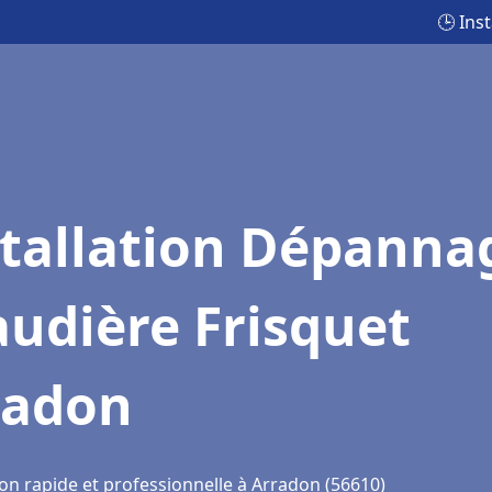
🕒 Ins
stallation Dépanna
udière Frisquet
radon
ion rapide et professionnelle à Arradon (56610)