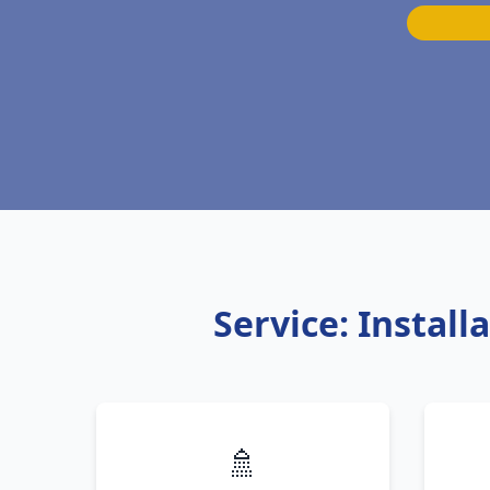
Service: Instal
🚿