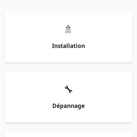
🚿
Installation
🔧
Dépannage