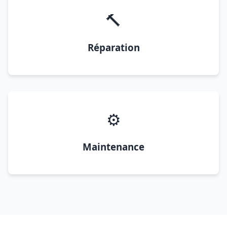
🔨
Réparation
⚙️
Maintenance