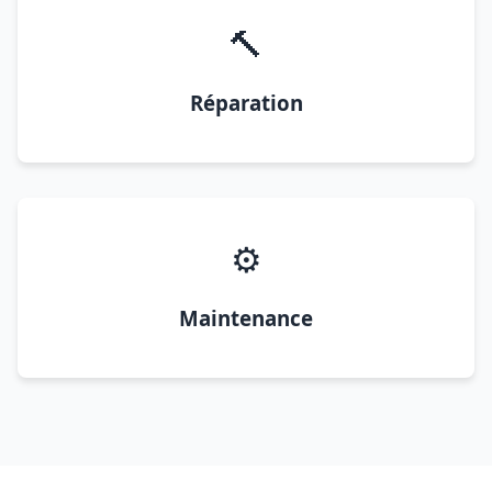
🔨
Réparation
⚙️
Maintenance