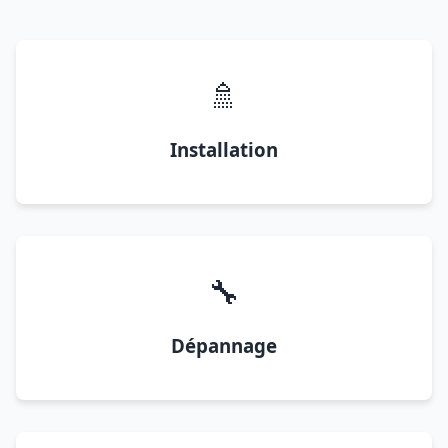
🚿
Installation
🔧
Dépannage