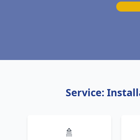
Service: Insta
🚿