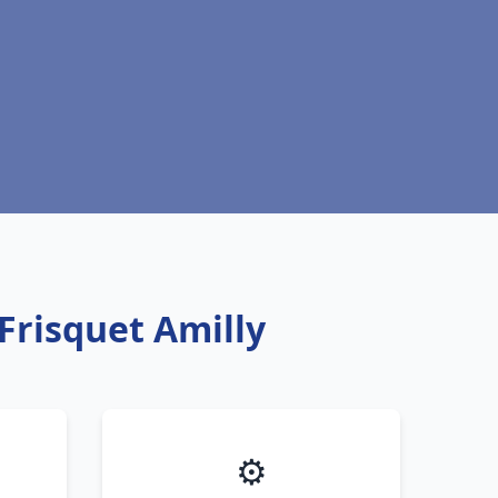
Frisquet Amilly
⚙️