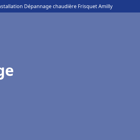
nstallation Dépannage chaudière Frisquet Amilly
ge