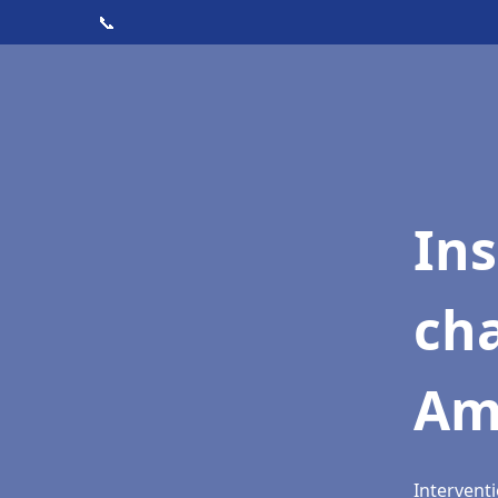
📞
In
cha
Ami
Interventi