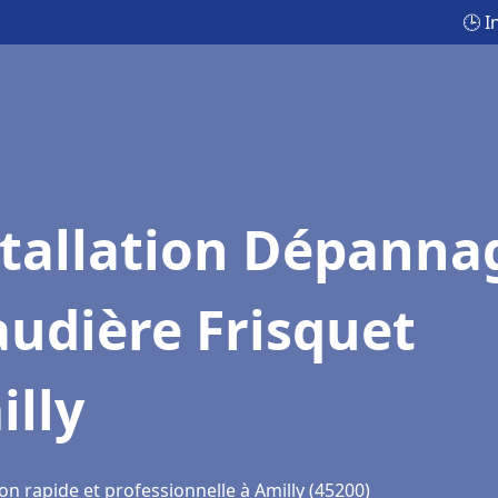
🕒 I
stallation Dépanna
udière Frisquet
lly
on rapide et professionnelle à Amilly (45200)