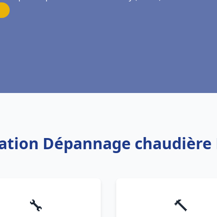
llation Dépannage chaudière 
🔧
🔨