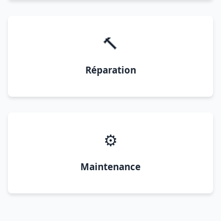
🔨
Réparation
⚙️
Maintenance