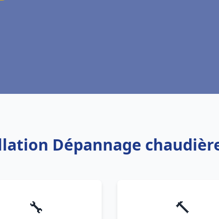
allation Dépannage chaudière
🔧
🔨