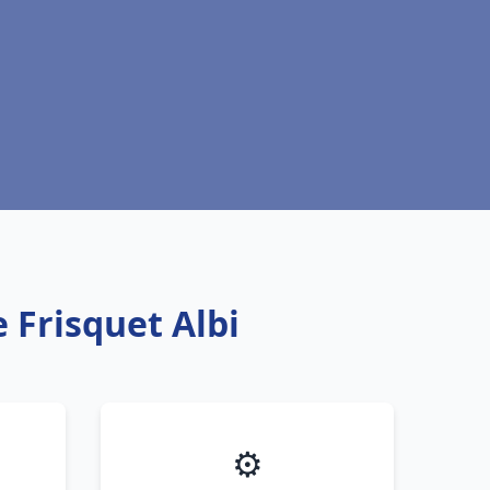
 Frisquet Albi
⚙️