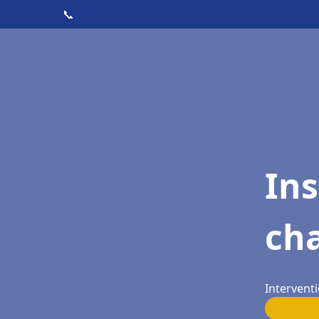
📞
In
cha
Interventi