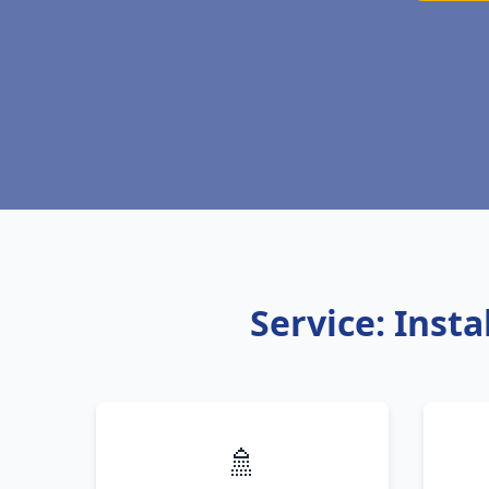
Service: Inst
🚿