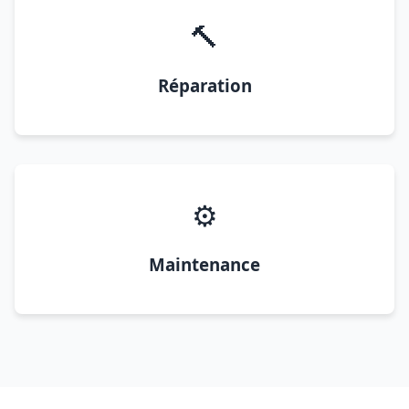
🔨
Réparation
⚙️
Maintenance