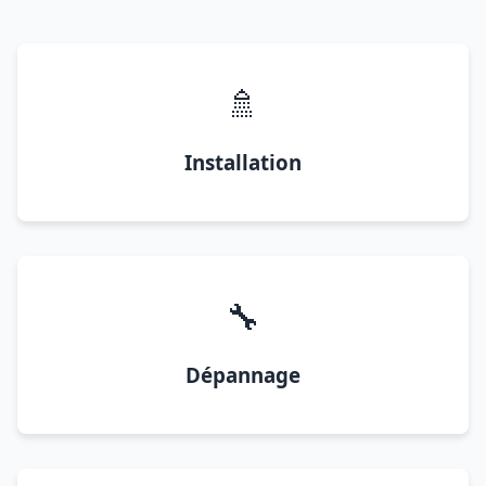
🚿
Installation
🔧
Dépannage