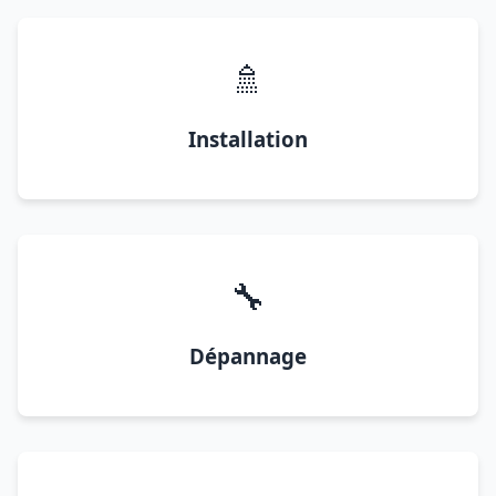
🚿
Installation
🔧
Dépannage