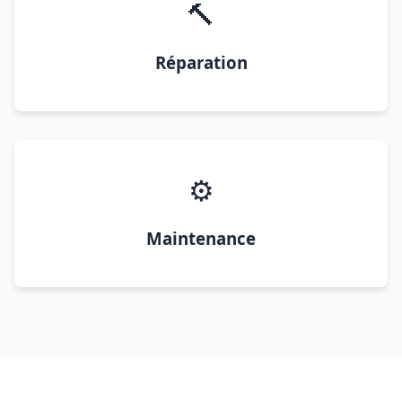
🔨
Réparation
⚙️
Maintenance