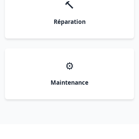
🔨
Réparation
⚙️
Maintenance