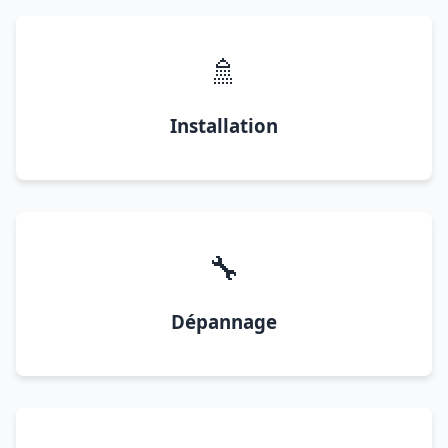
🚿
Installation
🔧
Dépannage