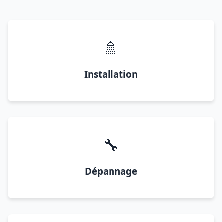
🚿
Installation
🔧
Dépannage