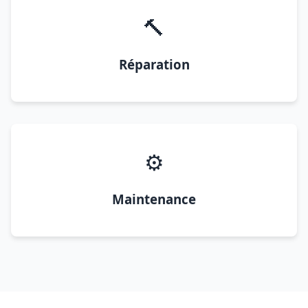
🔨
Réparation
⚙️
Maintenance