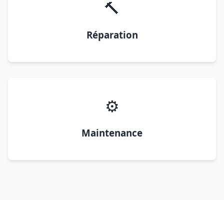
🔨
Réparation
⚙️
Maintenance