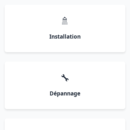
🚿
Installation
🔧
Dépannage