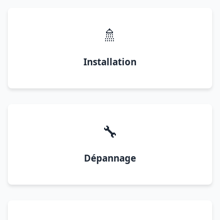
🚿
Installation
🔧
Dépannage