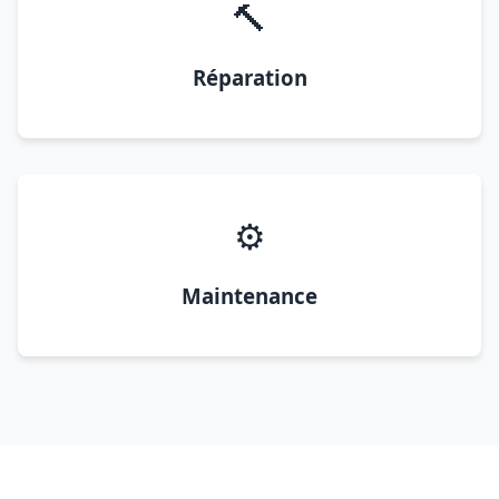
🔨
Réparation
⚙️
Maintenance