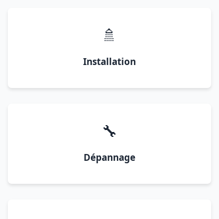
🚿
Installation
🔧
Dépannage