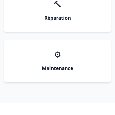
🔨
Réparation
⚙️
Maintenance