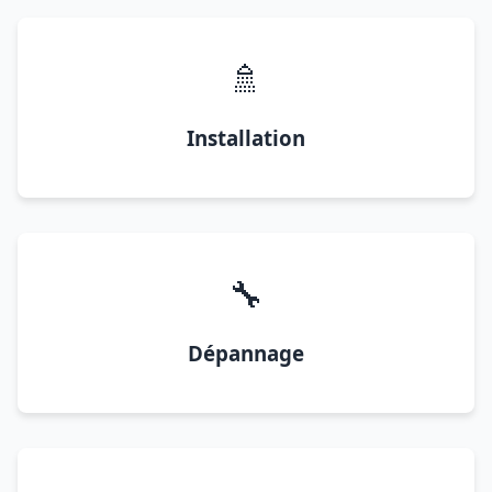
🚿
Installation
🔧
Dépannage