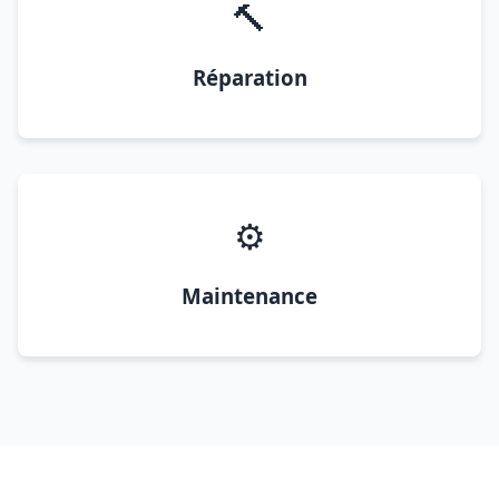
🔨
Réparation
⚙️
Maintenance