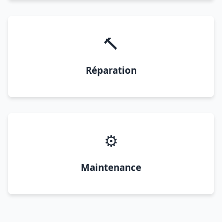
🔨
Réparation
⚙️
Maintenance