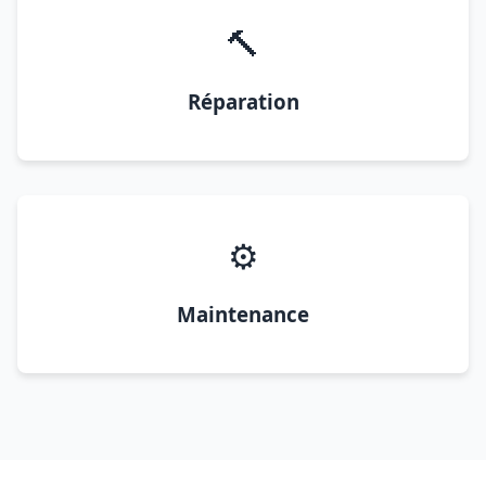
🔨
Réparation
⚙️
Maintenance