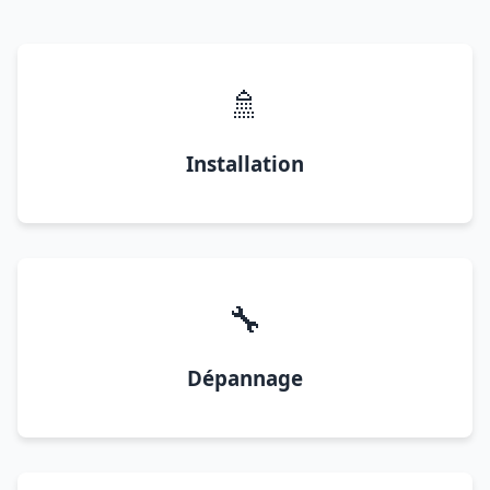
🚿
Installation
🔧
Dépannage