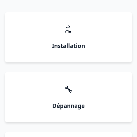
🚿
Installation
🔧
Dépannage