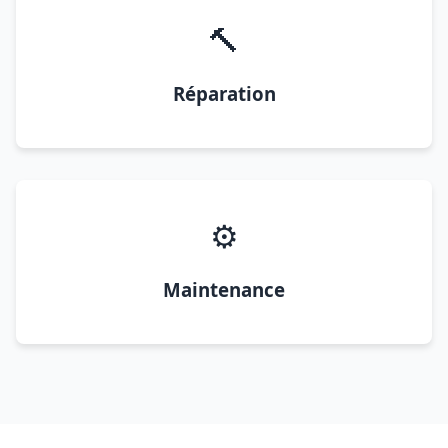
🔨
Réparation
⚙️
Maintenance